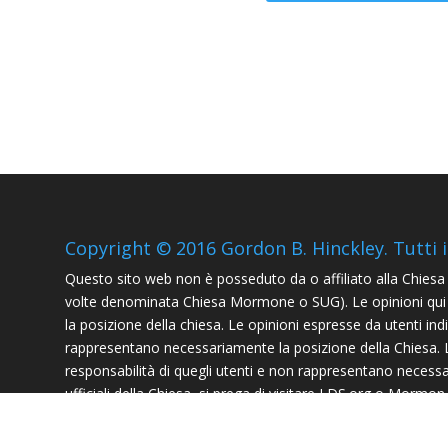
Copyright © 2016 Gordon B. Hinckley. Tutti i d
Questo sito web non è posseduto da o affiliato alla Chiesa di
volte denominata Chiesa Mormone o SUG). Le opinioni qu
la posizione della chiesa. Le opinioni espresse da utenti ind
rappresentano necessariamente la posizione della Chiesa. Le
responsabilità di quegli utenti e non rappresentano necessar
ufficiali della Chiesa, si prega di visitare LDS.org o Mormon.