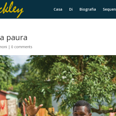
Casa
Di
Biografia
Sequen
la paura
moni
|
0 comments